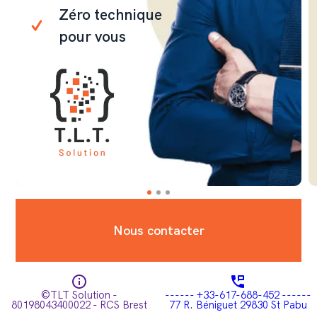
Zéro technique
pour vous
Nous contacter
©TLT Solution -
------ +33-617-688-452 ------
80198043400022 - RCS Brest
77 R. Béniguet 29830 St Pabu